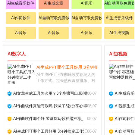
Ai生成音乐软件
Ai生成文章
Ai音乐
Ai自动写歌免费
Ai作词软件
Ai自动写歌免费软件
Ai自动写歌免费软件
Ai生成音乐软件
Ai音乐
Ai音乐
Ai音乐
AI生成视频
AI数字人
AI短视频
AI生成PPT哪个工具好用 3分钟搞定工作汇报_
AI生成PPT正在彻底改变职场人的
工作方式。过去熬夜调整排版、对
齐图形的痛苦，如今借助智能工具
几分钟就能完成。从实际体验来
AI文章生成工具怎么用？3个步骤写出原创爆款_
08-07
AI生成音
看，这类工具并非简单套模板，而
是根据文字内容自动生成逻辑清
AI作曲软件真能写歌吗 我试了3款分享心得_
08-07
AI视频生
晰、设计专业的幻灯片
AI作曲软件哪个好 零基础写歌神器推荐_
08-07
AI作词软
AI生成PPT哪个工具好用 3分钟搞定工作汇报_
08-07
AI自动写