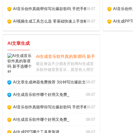
AI音乐创作真能帮你写出爆款歌吗 手把手教你玩转AI作歌_
08-07
AI音乐创
AI视频生成工具怎么选 零基础快速上手攻略_
08-07
AI生成PP
AI文章生成
AI生成音乐软件真的靠谱吗 新手选哪个好_
最近身边不少朋友开始用AI生成音
乐软件做背景音乐，甚至有人用它
创作完整歌曲。作为音乐爱好者，
我试用了十几款主流工具后发现，
AI文章生成神器免费推荐 3分钟写出爆款文章_
08-07
选对软件确实能大幅提升效率，但
盲目跟风也可能踩坑。AI生成音乐
AI生成音乐软件哪个好用又免费_
08-07
软件怎么选市面上
AI音乐创作真能帮你写出爆款歌吗 手把手教你玩转AI作歌_
08-07
AI生成音乐软件哪个好用又免费_
08-07
AI生成PPT哪个工具更靠谱_
08-07