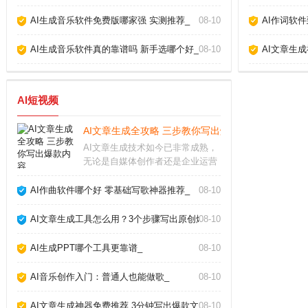
AI生成音乐软件免费版哪家强 实测推荐_
08-10
AI作词软
AI生成音乐软件真的靠谱吗 新手选哪个好_
08-10
AI文章生
AI短视频
AI文章生成全攻略 三步教你写出爆款内容_
AI文章生成技术如今已非常成熟，
无论是自媒体创作者还是企业运营
人员，都能借助它快速产出高质量
内容。但很多人只停留在“复制粘
AI作曲软件哪个好 零基础写歌神器推荐_
08-10
贴”层面，浪费了这个强大工具的真
正潜力。要想让AI写出符合需求、
AI文章生成工具怎么用？3个步骤写出原创爆款_
08-10
有深度、能吸引
AI生成PPT哪个工具更靠谱_
08-10
AI音乐创作入门：普通人也能做歌_
08-10
AI文章生成神器免费推荐 3分钟写出爆款文章_
08-10