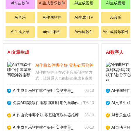
ai作曲软件
Ai生成音乐软件
AI生成视频
AI生成视频
Ai音乐
Ai作词软件
AI生成TTP
Ai音乐
Ai生成文章
ai作曲软件
Ai作词软件
Ai生成音乐软件
AI文章生成
AI数字人
AI作曲软件哪个好 零基础写歌神器推荐_
AI作曲软件正在改变音乐创作的方
式，让普通人也能快速生成专业级
的旋律和伴奏。无论你是音乐小白
还是资深制作人，这类工具都能帮
AI生成音乐软件哪个好用 实测推荐_
08-10
AI作词软
你突破灵感瓶颈。AI作曲软件怎么
用大多数AI作曲软件操作非常简
免费AI写歌软件推荐 实测好用的自动作曲工具_
08-10
AI文章生
单，只需选择风格
AI作曲软件哪个好 零基础写歌神器推荐_
08-10
AI音乐生
AI生成音乐软件哪个好用 实测推荐_
08-10
AI自动写