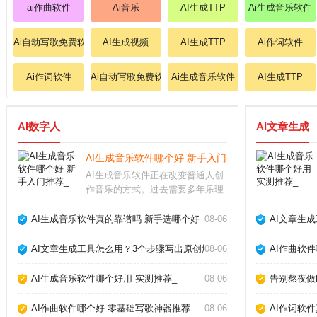
ai作曲软件
Ai音乐
AI生成TTP
Ai生成音乐软件
Ai自动写歌免费软件
AI生成视频
AI生成TTP
Ai作词软件
Ai作词软件
Ai自动写歌免费软件
Ai生成音乐软件
AI生成TTP
AI数字人
AI文章生成
AI生成音乐软件哪个好 新手入门推荐_
AI生成音乐软件正在改变普通人创
作音乐的方式。过去需要多年乐理
知识才能写歌，现在用手机或电脑
就能生成完整曲目。这些工具降低
AI生成音乐软件真的靠谱吗 新手选哪个好_
08-06
AI文章生
了门槛，但也带来选择难题：功能
多不多、效果好不好、要不要付
AI文章生成工具怎么用？3个步骤写出原创爆款_
08-06
AI作曲软
费？AI生成音乐软件
AI生成音乐软件哪个好用 实测推荐_
08-06
告别熬夜做P
AI作曲软件哪个好 零基础写歌神器推荐_
08-06
AI作词软