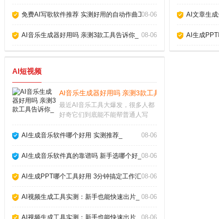
免费AI写歌软件推荐 实测好用的自动作曲工具_
08-06
AI文章生
AI音乐生成器好用吗 亲测3款工具告诉你_
08-06
AI生成PP
AI短视频
AI音乐生成器好用吗 亲测3款工具告诉你_
最近AI音乐工具大爆发，很多人都
好奇它们到底能不能帮普通人写
歌。作为一个试过十几款产品的音
乐爱好者，我发现现在的AI音乐生
AI生成音乐软件哪个好用 实测推荐_
08-06
成器已经能产出相当完整的伴奏和
人声，但离完美还有距离。下面分
AI生成音乐软件真的靠谱吗 新手选哪个好_
08-06
享我的实测经验和避
AI生成PPT哪个工具好用 3分钟搞定工作汇报_
08-06
AI视频生成工具实测：新手也能快速出片_
08-06
AI视频生成工具实测：新手也能快速出片_
08-06