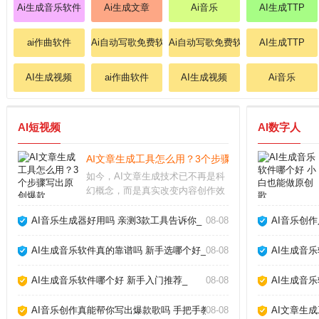
Ai生成音乐软件
Ai生成文章
Ai音乐
AI生成TTP
ai作曲软件
Ai自动写歌免费软件
Ai自动写歌免费软件
AI生成TTP
AI生成视频
ai作曲软件
AI生成视频
Ai音乐
AI短视频
AI数字人
AI文章生成工具怎么用？3个步骤写出原创爆款_
如今，AI文章生成技术已不再是科
幻概念，而是真实改变内容创作效
率的利器。从自媒体小编到企业文
案，越来越多人开始借助AI写稿、
AI音乐生成器好用吗 亲测3款工具告诉你_
08-08
AI音乐创
润色、甚至批量生产内容。但很多
人仍困惑：AI写出来的文章会不会
AI生成音乐软件真的靠谱吗 新手选哪个好_
08-08
AI生成音
太机械？如何让
AI生成音乐软件哪个好 新手入门推荐_
08-08
AI生成音
AI音乐创作真能帮你写出爆款歌吗 手把手教你玩转AI作歌_
08-08
AI文章生