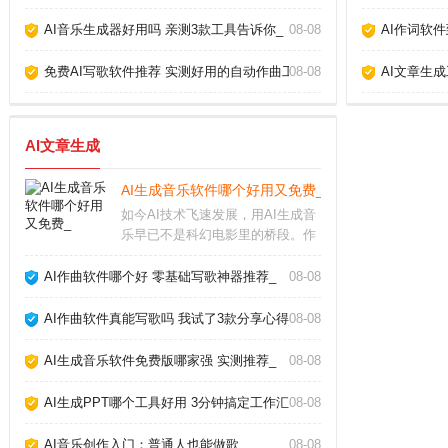
AI音乐生成器好用吗 亲测3款工具告诉你_
08-08
AI作词软
免费AI写歌软件推荐 实测好用的自动作曲工具_
08-08
AI文章生
AI文章生成
AI生成音乐软件哪个好用又免费_
如今AI技术飞速发展，用AI生成音
乐早已不是科幻电影里的桥段。作
为音乐制作人，我试用了市面上十
几款AI生成音乐软件，发现它们确
AI作曲软件哪个好 零基础写歌神器推荐_
08-08
实能帮我们快速产出背景音乐、片
头配乐甚至完整歌曲，但不同软件
AI作曲软件真能写歌吗 我试了3款分享心得_
08-08
在易用性、音质
AI生成音乐软件免费版哪家强 实测推荐_
08-08
AI生成PPT哪个工具好用 3分钟搞定工作汇报_
08-08
AI音乐创作入门：普通人也能做歌_
08-08